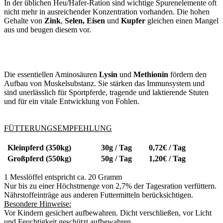
In der üblichen Heu/Hafer-Ration sind wichtige Spurenelemente oft
nicht mehr in ausreichender Konzentration vorhanden. Die hohen
Gehalte von
Zink
,
Selen,
Eisen
und
Kupfer
gleichen einen Mangel
aus und beugen diesem vor.
Die essentiellen Aminosäuren
Lysin
und
Methionin
fördern den
Aufbau von Muskelsubstanz. Sie stärken das Immunsystem und
sind unerlässlich für Sportpferde, tragende und laktierende Stuten
und für ein vitale Entwicklung von Fohlen.
FÜTTERUNGSEMPFEHLUNG
Kleinpferd (350kg)
30g / Tag
0,72€ / Tag
Großpferd (550kg)
50g / Tag
1,20€ / Tag
1 Messlöffel entspricht ca. 20 Gramm
Nur bis zu einer Höchstmenge von 2,7% der Tagesration verfüttern.
Nährstoffeinträge aus anderen Futtermitteln berücksichtigen.
Besondere Hinweise:
Vor Kindern gesichert aufbewahren. Dicht verschließen, vor Licht
und Feuchtigkeit geschützt aufbewahren.