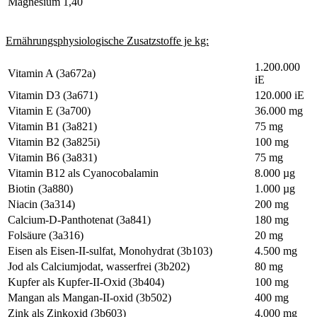
Magnesium
1,40
Ernährungsphysiologische Zusatzstoffe je kg:
1.200.000
Vitamin A (3a672a)
iE
Vitamin D3 (3a671)
120.000 iE
Vitamin E (3a700)
36.000 mg
Vitamin B1 (3a821)
75 mg
Vitamin B2 (3a825i)
100 mg
Vitamin B6 (3a831)
75 mg
Vitamin B12 als Cyanocobalamin
8.000 µg
Biotin (3a880)
1.000 µg
Niacin (3a314)
200 mg
Calcium-D-Panthotenat (3a841)
180 mg
Folsäure (3a316)
20 mg
Eisen als Eisen-II-sulfat, Monohydrat (3b103)
4.500 mg
Jod als Calciumjodat, wasserfrei (3b202)
80 mg
Kupfer als Kupfer-II-Oxid (3b404)
100 mg
Mangan als Mangan-II-oxid (3b502)
400 mg
Zink als Zinkoxid (3b603)
4.000 mg