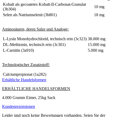
Kobalt als gecoatetes Kobalt-II-Carbonat-Granulat
10 mg
(3b304)
Selen als Natriumselenit (3b801)
18 mg
Aminosäuren, deren Salze und Analoge:
L-Lysin Monohydrochlorid, technisch rein (3c323)
38.000 mg
DL-Methionin, technisch rein (3c301)
15.000 mg
L-Carnitin (3a910)
5.000 mg
Technologischer Zusatzstoff:
Calciumpropionat (1a282)
Erhältliche Handelsformen
ERHÄLTLICHE HANDELSFORMEN
4.000 Gramm Eimer, 25kg Sack
Kundenrezensionen
Leider sind noch keine Bewertungen vorhanden. Seien Sie der